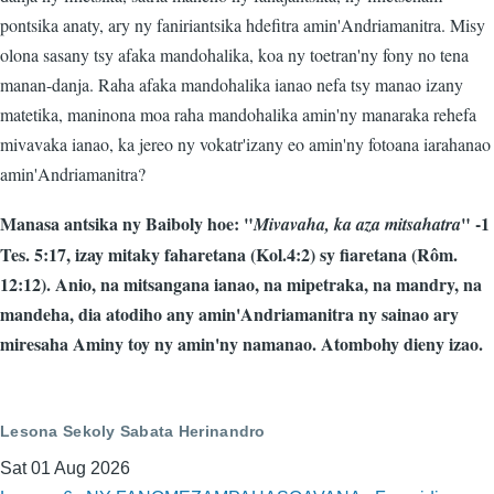
pontsika anaty, ary ny faniriantsika hdefitra amin'Andriamanitra. Misy
olona sasany tsy afaka mandohalika, koa ny toetran'ny fony no tena
manan-danja. Raha afaka mandohalika ianao nefa tsy manao izany
matetika, maninona moa raha mandohalika amin'ny manaraka rehefa
mivavaka ianao, ka jereo ny vokatr'izany eo amin'ny fotoana iarahanao
amin'Andriamanitra?
Manasa antsika ny Baiboly hoe: "
" -1
Mivavaha, ka aza mitsahatra
Tes. 5:17, izay mitaky faharetana (Kol.4:2) sy fiaretana (Rôm.
12:12). Anio, na mitsangana ianao, na mipetraka, na mandry, na
mandeha, dia atodiho any amin'Andriamanitra ny sainao ary
miresaha Aminy toy ny amin'ny namanao. Atombohy dieny izao.
Lesona Sekoly Sabata Herinandro
Sat 01 Aug 2026