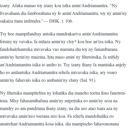
izany. Afaka manao toy izany koa isika amin'Andriamanitra. "Ny
fivavahana dia famborahana ny fo amin'Andriamanitra, toy ny amin'ny
sakaiza tiana indrindra."— DHK, t. 106.
Tsy hoe mampifandray antsika mandrakariva amin'Andriamanitra
fotsiny ny vavaka, fa milaza amin'ny cloy* koa hoe an'iza isika. Ny
fandohalehantsika mivavaka vao maraina dia toy ny fanambarana
amin'ny herin'ny maizina, hita maso amin`ny fihetsitsika, fa mifidy
an'Andriamanitra isika io andro io. Tsy izany ihany fa maniraka anjely
ho eo anilantsika Andriamanitra rehefa mivavaka isika, ary voaro
amin'ny fahavalo isika eo ambanin'ny elany (Sal. 91).
Ny fihetsika mampilefitra ny lohatika dia maneho toetra feno fanetren-
tena. Misy fahasamihafana amin'ny mipetraka eo amin'ny seza na
mandry eo am-pandriana ihany izany, na dia azo atao tsara aza ny
mivavaka amin'ireo toerana ireo koa. Fa rehefa mandohalika eo
anatrehan'Andriamanitra kosa isika, dia mampiseho fahavononana