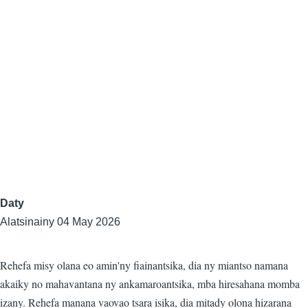
Daty
Alatsinainy 04 May 2026
Rehefa misy olana eo amin'ny fiainantsika, dia ny miantso namana
akaiky no mahavantana ny ankamaroantsika, mba hiresahana momba
izany. Rehefa manana vaovao tsara isika, dia mitady olona hizarana