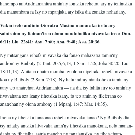
hanompo an'Andriamanitra amin'ny fontsika rehetra, ary ny tenintsika
dia manambara fa Izy no mpanjaka ary isika dia zanaka nohariany.
Vakio ireto andinin-tSoratra Masina manaraka ireto ary
saintsaino ny fiainan'ireo olona nandohalika nivavaka ireo: Dan.
6:11; Lio. 22:41; Asa. 7:60; Asa. 9;40; Asa. 20;36.
Ny mitsangana rehefa mivavaka dia fanao mahazatra tamin'ny
andron’ny Baiboly (2 Tant. 20:5,6,13; 1 Sam. 1:26; Jôba 30:20; Lio.
18:11,13). Ahitana ohatra momba ny olona nipetraka rehefa nivavaka
koa ny Baiboly (2 Sam. 7:18). Ny hafa indray niankohoka tamin'ny
tany teo anatrehan'Andriamanitra — na dia tsy fahita firy teo amin'ny
fivavahana aza izany fihetsika izany, fa teo amin'ny fileferana eo
anatrehan'ny olona ambony (1 Mpanj. 1:47; Mar. 14:35).
Inona ny fihetsika fanaonao rehefa mivavaka ianao? Ny Baiboly dia
tsy mitaky antsika hivavaka amin'ny fihetsika manokana, nefa manan-
danja ny fihetsika, satria maneho ny fanajantsika, ny fihetseham-