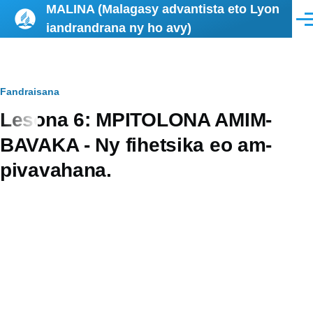
MALINA (Malagasy advantista eto Lyon
Skip to main content
Men
iandrandrana ny ho avy)
Breadcrumb
Fandraisana
Lesona 6: MPITOLONA AMIM-
BAVAKA - Ny fihetsika eo am-
pivavahana.