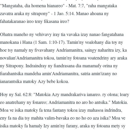
"Mangataha, dia homena hianareo" - Mat. 7:7, "raha mangataka
zavatra araka ny sitrapony" - 1 Jao. 5:14. Manao ahoana ny
fahatakaranao ireo teny fikasana ireo?
Ohatra maneho ny vehivavy iray tia vavaka izay nanao fangatahana
manokana i Hana (1 Sam. 1:10-17). Tamin'ny voalohany dia toy ny
hoe tsy namaly ny fivavahany Andriamanitra, saingy naharitra izy, ka
novalian'Andriamanitra tokoa, tamin'ny fotoana voatendriny ary araka
ny Sitrapony. Indraindray ny fiandrasana dia manamafy orina ny
fiarahantsika mandeha amin'Andriamanitra, satria amin'izany no
ianarantsika matoky Azy bebe kokoa.
Hoy ny Sal. 62:8: "Matokia Azy mandrakariva ianareo. ry olona; loary
eo anatrehany ny fonareo; Andriamanitra no aro ho antsika." Matokia.
Moa ve isika matoky fa tena fantany tokoa izay mahasoa indrindra,
eny fa na dia tsy mahita valim-bavaka eo no ho eo aza isika? Moa ve
isika matoky fa hamaly Izy amin'ny farany, araka ny fotoana mety sy