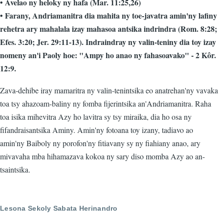
• Avelao ny heloky ny hafa (Mar. 11:25,26)
• Farany, Andriamanitra dia mahita ny toe-javatra amin'ny lafiny
rehetra ary mahalala izay mahasoa antsika indrindra (Rom. 8:28;
Efes. 3:20; Jer. 29:11-13). Indraindray ny valin-teniny dia toy izay
nomeny an'i Paoly hoe: "Ampy ho anao ny fahasoavako" - 2 Kôr.
12:9.
Zava-dehibe iray mamaritra ny valin-tenintsika eo anatrehan'ny vavaka
toa tsy ahazoam-baliny ny fomba fijerintsika an'Andriamanitra. Raha
toa isika mihevitra Azy ho lavitra sy tsy miraika, dia ho osa ny
fifandraisantsika Aminy. Amin'ny fotoana toy izany, tadiavo ao
amin'ny Baiboly ny porofon'ny fitiavany sy ny fiahiany anao, ary
mivavaha mba hihamazava kokoa ny sary diso momba Azy ao an-
tsaintsika.
Lesona Sekoly Sabata Herinandro