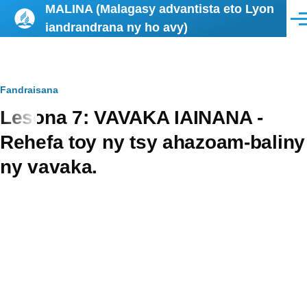
MALINA (Malagasy advantista eto Lyon
Skip to main content
Men
iandrandrana ny ho avy)
Breadcrumb
Fandraisana
Lesona 7: VAVAKA IAINANA -
Rehefa toy ny tsy ahazoam-baliny
ny vavaka.