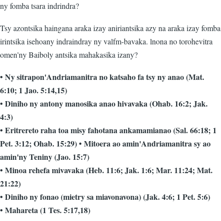
ny fomba tsara indrindra?
Tsy azontsika haingana araka izay aniriantsika azy na araka izay fomba
irintsika isehoany indraindray ny valfm-bavaka. lnona no torohevitra
omen'ny Baiboly antsika mahakasika izany?
• Ny sitrapon'Andriamanitra no katsaho fa tsy ny anao (Mat.
6:10; 1 Jao. 5:14,15)
• Diniho ny antony manosika anao hivavaka (Ohab. 16:2; Jak.
4:3)
• Eritrereto raha toa misy fahotana ankamamianao (Sal. 66:18; 1
Pet. 3:12; Ohab. 15:29) • Mitoera ao amin'Andriamanitra sy ao
amin'ny Teniny (Jao. 15:7)
• Minoa rehefa mivavaka (Heb. 11:6; Jak. 1:6; Mar. 11:24; Mat.
21:22)
• Diniho ny fonao (mietry sa miavonavona) (Jak. 4:6; 1 Pet. 5:6)
• Mahareta (1 Tes. 5:17,18)