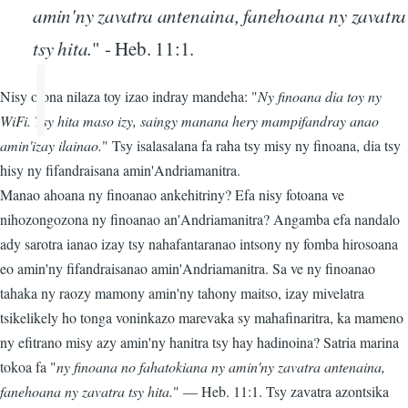
amin'ny zavatra antenaina, fanehoana ny zavatra
tsy hita.
" - Heb. 11:1.
Nisy olona nilaza toy izao indray mandeha: "
Ny finoana dia toy ny
WiFi. Tsy hita maso izy, saingy manana hery mampifandray anao
amin'izay ilainao.
" Tsy isalasalana fa raha tsy misy ny finoana, dia tsy
hisy ny fifandraisana amin'Andriamanitra.
Manao ahoana ny finoanao ankehitriny? Efa nisy fotoana ve
nihozongozona ny finoanao an'Andriamanitra? Angamba efa nandalo
ady sarotra ianao izay tsy nahafantaranao intsony ny fomba hirosoana
eo amin'ny fifandraisanao amin'Andriamanitra. Sa ve ny finoanao
tahaka ny raozy mamony amin'ny tahony maitso, izay mivelatra
tsikelikely ho tonga voninkazo marevaka sy mahafinaritra, ka mameno
ny efitrano misy azy amin'ny hanitra tsy hay hadinoina? Satria marina
tokoa fa "
ny finoana no fahatokiana ny amin'ny zavatra antenaina,
fanehoana ny zavatra tsy hita.
" — Heb. 11:1. Tsy zavatra azontsika