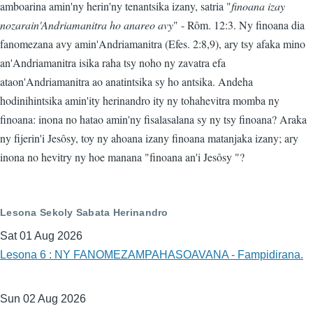
amboarina amin'ny herin'ny tenantsika izany, satria "
finoana izay
nozarain'Andriamanitra ho anareo avy
" - Rôm. 12:3. Ny finoana dia
fanomezana avy amin'Andriamanitra (Efes. 2:8,9), ary tsy afaka mino
an'Andriamanitra isika raha tsy noho ny zavatra efa
ataon'Andriamanitra ao anatintsika sy ho antsika. Andeha
hodinihintsika amin'ity herinandro ity ny tohahevitra momba ny
finoana: inona no hatao amin'ny fisalasalana sy ny tsy finoana? Araka
ny fijerin'i Jesôsy, toy ny ahoana izany finoana matanjaka izany; ary
inona no hevitry ny hoe manana "finoana an'i Jesôsy "?
Lesona Sekoly Sabata Herinandro
Sat 01 Aug 2026
Lesona 6 : NY FANOMEZAMPAHASOAVANA - Fampidirana.
Sun 02 Aug 2026