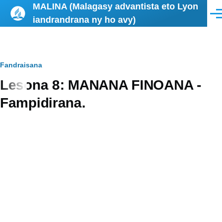
MALINA (Malagasy advantista eto Lyon
Skip to main content
Men
iandrandrana ny ho avy)
Breadcrumb
Fandraisana
Lesona 8: MANANA FINOANA -
Fampidirana.