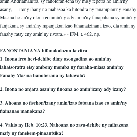
amin'Andriamanitra, sy fanoloran-tena tsy misy fepetra ho amin'ny
asany, — ireny ihany no mahasoa ka hitondra ny tanampian'ny Fanahy
Masina ho an'ny olona eo amin'ny ady amin'ny fanapahana sy amin'ny
fanjakana sy amin)ny mpanjakan'izao fahamaizinana izao, dia amin'ny
fanahy ratsy eny amin’ny rivotra.» - IFM, t. 462, np.
FANONTANIANA hifanakalozan-kevitra
1. Inona ireo hevi-dehibe dimy asongadina ao amin'ny
lahatsoratra etsy ambony momba ny fiaraha-miasa amin'ny
Fanahy Masina hanoherana ny fahavalo?
2. Inona no anjara asan'ny finoana ao amin'izany ady izany?
3. Ahoana no fisehon'izany amin'izao fotoana izao eo amin'ny
fiainanao manokana?
4. Vakio ny Heb. 10:23. Nahoana no zava-dehibe ny mihazona
mafy ny fanekem-pinoantsika?