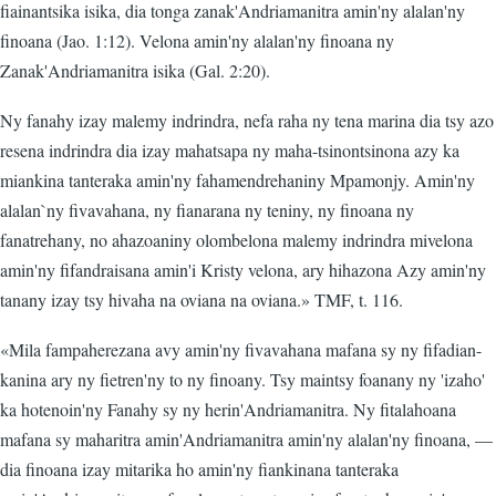
fiainantsika isika, dia tonga zanak'Andriamanitra amin'ny alalan'ny
finoana (Jao. 1:12). Velona amin'ny alalan'ny finoana ny
Zanak'Andriamanitra isika (Gal. 2:20).
Ny fanahy izay malemy indrindra, nefa raha ny tena marina dia tsy azo
resena indrindra dia izay mahatsapa ny maha-tsinontsinona azy ka
miankina tanteraka amin'ny fahamendrehaniny Mpamonjy. Amin'ny
alalan`ny fivavahana, ny fianarana ny teniny, ny finoana ny
fanatrehany, no ahazoaniny olombelona malemy indrindra mivelona
amin'ny fifandraisana amin'i Kristy velona, ary hihazona Azy amin'ny
tanany izay tsy hivaha na oviana na oviana.» TMF, t. 116.
«Mila fampaherezana avy amin'ny fivavahana mafana sy ny fifadian-
kanina ary ny fietren'ny to ny finoany. Tsy maintsy foanany ny 'izaho'
ka hotenoin'ny Fanahy sy ny herin'Andriamanitra. Ny fitalahoana
mafana sy maharitra amin'Andriamanitra amin'ny alalan'ny finoana, —
dia finoana izay mitarika ho amin'ny fiankinana tanteraka