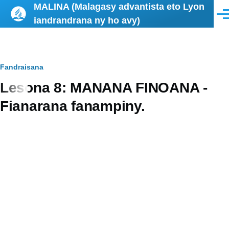
MALINA (Malagasy advantista eto Lyon
Skip to main content
Men
iandrandrana ny ho avy)
Breadcrumb
Fandraisana
Lesona 8: MANANA FINOANA -
Fianarana fanampiny.