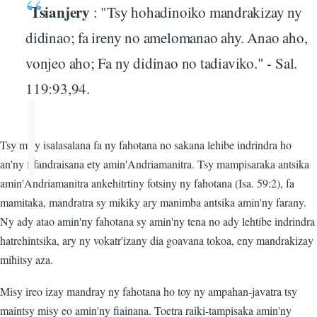
Tsianjery
: "Tsy hohadinoiko mandrakizay ny
didinao; fa ireny no amelomanao ahy. Anao aho,
vonjeo aho; Fa ny didinao no tadiaviko." - Sal.
119:93,94.
Tsy misy isalasalana fa ny fahotana no sakana lehibe indrindra ho
an'ny fifandraisana ety amin'Andriamanitra. Tsy mampisaraka antsika
amin'Andriamanitra ankehitrtiny fotsiny ny fahotana (Isa. 59:2), fa
mamitaka, mandratra sy mikiky ary manimba antsika amin'ny farany.
Ny ady atao amin'ny fahotana sy amin'ny tena no ady lehtibe indrindra
hatrehintsika, ary ny vokatr'izany dia goavana tokoa, eny mandrakizay
mihitsy aza.
Misy ireo izay mandray ny fahotana ho toy ny ampahan-javatra tsy
maintsy misy eo amin'ny fiainana. Toetra raiki-tampisaka amin'ny