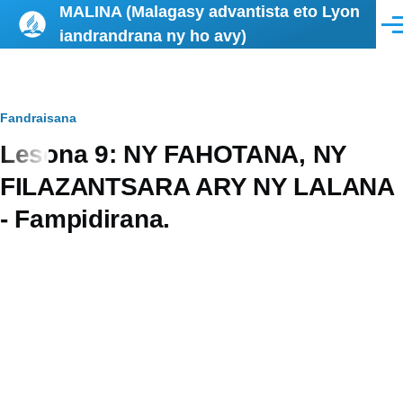
MALINA (Malagasy advantista eto Lyon
Skip to main content
Men
iandrandrana ny ho avy)
Breadcrumb
Fandraisana
Lesona 9: NY FAHOTANA, NY
FILAZANTSARA ARY NY LALANA
- Fampidirana.