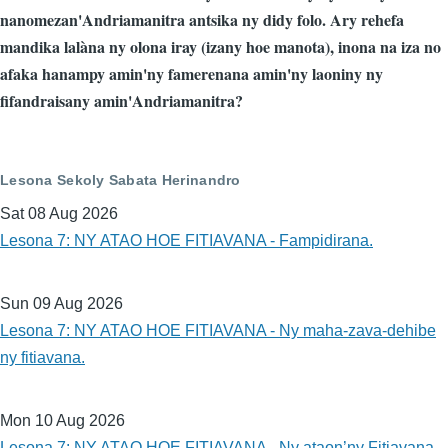
nanomezan'Andriamanitra antsika ny didy folo. Ary rehefa
mandika lalàna ny olona iray (izany hoe manota), inona na iza no
afaka hanampy amin'ny famerenana amin'ny laoniny ny
fifandraisany amin'Andriamanitra?
Lesona Sekoly Sabata Herinandro
Sat 08 Aug 2026
Lesona 7: NY ATAO HOE FITIAVANA - Fampidirana.
Sun 09 Aug 2026
Lesona 7: NY ATAO HOE FITIAVANA - Ny maha-zava-dehibe
ny fitiavana.
Mon 10 Aug 2026
Lesona 7: NY ATAO HOE FITIAVANA - Ny ataon’ny Fitiavana.