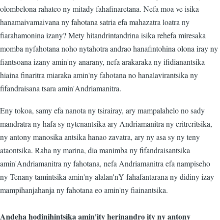
olombelona rahateo ny mitady fahafinaretana. Nefa moa ve isika
hanamaivamaivana ny fahotana satria efa mahazatra loatra ny
fiarahamonina izany? Mety hitandrintandrina isika rehefa miresaka
momba nyfahotana noho nytahotra andrao hanafintohina olona iray ny
fiantsoana izany amin'ny anarany, nefa arakaraka ny ifidianantsika
hiaina finaritra miaraka amin'ny fahotana no hanalavirantsika ny
fifandraisana tsara amin'Andriamanitra.
Eny tokoa, samy efa nanota ny tsirairay, ary mampalahelo no sady
mandratra ny hafa sy nytenantsika ary Andriamanitra ny eritreritsika,
ny antony manosika antsika hanao zavatra, ary ny asa sy ny teny
ataontsika. Raha ny marina, dia manimba ny fifandraisantsika
amin'Andriamanitra ny fahotana, nefa Andriamanitra efa nampiseho
ny Tenany tamintsika amin'ny alalan'nY fahafantarana ny didiny izay
mampihanjahanja ny fahotana eo amin'ny fiainantsika.
Andeha hodinihintsika amin'ity herinandro ity ny antony