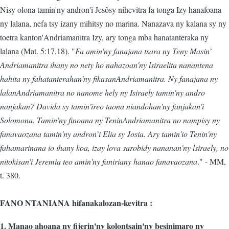
Nisy olona tamin'ny andron'i Jesôsy nihevitra fa tonga Izy hanafoana
ny lalana, nefa tsy izany mihitsy no marina. Nanazava ny kalana sy ny
toetra kanton'Andriamanitra Izy, ary tonga mba hanatanteraka ny
lalana (Mat. 5:17,18). "
Fa amin'ny fanajana tsara ny Teny Masin’
Andriamanitra ihany no nety ho nahazoan'ny lsiraelita nanantena
hahita ny fahatanterahan'ny fikasanAndriamanitra. Ny fanajana ny
lalanAndriamanitra no nanome hely ny Isiraely tamin'ny andro
nanjakan7 Davida sy tamin'ireo taona niandohan'ny fanjakan'i
Solomona. Tamin'ny finoana ny TeninAndriamanitra no nampisy ny
fanavaozana tamin'ny andron’i Elia sy Josia. Ary tamin'io Tenin'ny
fahamarinana io ihany koa, izay lova sarobidy nananan'ny lsiraely, no
nitokisan'i Jeremia teo amin'ny faniriany hanao fanavaozana
." - MM,
t. 380.
FANO NTANIANA hifanakalozan-kevitra :
1. Manao ahoana ny fijerin'ny kolontsain'ny besinimaro ny