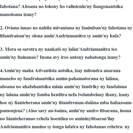
fahotana? Ahoana no tokony ho valintenin'ny fiangonantsika
manoloana izany?
2. Oviana ianao no nahita mivantana ny fanimban'ny fahotana ny
fifandraisan'ny olona amin'Andriamanitra sy amin'ny hafa?
3. Mora sa sarotra ny nankatò ny lalàn'Andriamanitra teo
amin'ny fiainanao? Inona avy ireo antony nahatonga izany?
4.Amin'ny maha Advantista antsika, izay mitondra anarana
maneho ny fandraisantsika amim-pahamatorana ny lalàna,
ahoana no ahafahantsika miaia amin'ny fandriky ny fandalana
ny lalana amin'ny fomba hentitra nefa ivelambelany ihany, izany
hoe ny fianteherana amin'ny fitandreman-dalàna mba hahazoam-
pamonjena? (Alao sary an-tsaina, amin'ny andro fitsarana, inona
no hianteheranao rehefa hoentina eo amininyfitsaran'ilay
Andriamanitra masina sy tonga lafatra ny fahotanao rehetra: ny