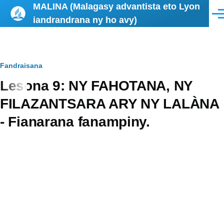
MALINA (Malagasy advantista eto Lyon
Skip to main content
Men
iandrandrana ny ho avy)
Breadcrumb
Fandraisana
Lesona 9: NY FAHOTANA, NY
FILAZANTSARA ARY NY LALÀNA
- Fianarana fanampiny.