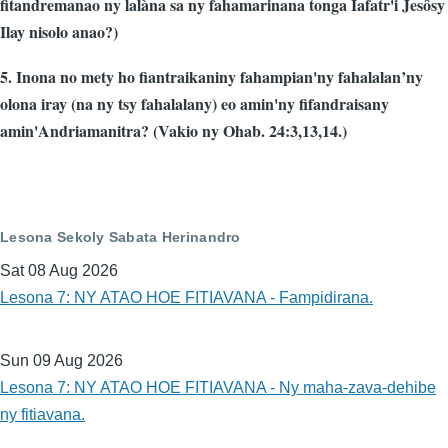
fitandremanao ny lalàna sa ny fahamarinana tonga Iafatr'i Jesôsy
Ilay nisolo anao?)
5. Inona no mety ho fiantraikaniny fahampian'ny fahalalan’ny
olona iray (na ny tsy fahalalany) eo amin'ny fifandraisany
amin'Andriamanitra? (Vakio ny Ohab. 24:3,13,14.)
Lesona Sekoly Sabata Herinandro
Sat 08 Aug 2026
Lesona 7: NY ATAO HOE FITIAVANA - Fampidirana.
Sun 09 Aug 2026
Lesona 7: NY ATAO HOE FITIAVANA - Ny maha-zava-dehibe
ny fitiavana.