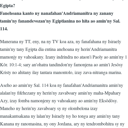
Egipta?
Fanehoana kanto ny nanafahan'Andriamanitra ny zanany
tamin'ny fanandevozan'ny Egiptianina no hita ao amin'ny Sal.
114.
Manerana ny TT, eny, na ny TV koa aza, ny fanafahana ny Isiraely
tamin'ny tany Egipta dia entina anehoana ny herin'Andriamanitra
mamonjy ny vahoakany. Izany indrindra no ataon'i Paoly ao amin'ny 1
Kôr. 10:1-4; sary an'ohatra tandindon'ny famonjena ao amin'i Jesôsy
Kristy no ahitany ilay tantara manontolo, izay zava-nitranga marina.
Aseho ao amin'ny Sal. 114 koa ny fanafahan'Andriamanitra amin'ny
alalan'ny fifehezany ny herin'ny zavaboary amin'ny maha-Mpahary
Azy, izay fomba namonjeny ny vahoakany ao amin'ny Eksôdôsy.
Maneho ny herin'ny zavaboary sy ny olombelona izay
manakantsakana ny lalan'ny Isiraely tsy ho tonga any amin'ny tany
Kanana ny ranomasina, ny ony Jordana, ary ny tendrombohitra sy ny