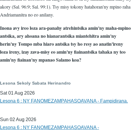
akory (Sal. 96:9; Sal. 99:1). Tsy misy tokony hatahoran'ny mpino raha
Andriamanitra no eo anilany.
Inona avy ireo loza ara-panahy atrehintsika amin'ny maha-mpino
antsika, ary ahoana no hianarantsika miantehitra amin'ny
herin'ny Tompo mba hiaro antsika tsy ho resy ao anatin'ireny
loza ireny, izay zava-misy eo amin'ny fiainantsika tahaka ny teo
amin'ny fiainan'ny mpanao Salamo koa?
Lesona Sekoly Sabata Herinandro
Sat 01 Aug 2026
Lesona 6 : NY FANOMEZAMPAHASOAVANA - Fampidirana.
Sun 02 Aug 2026
Lesona 6 : NY FANOMEZAMPAHASOAVANA -