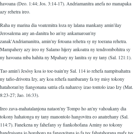
havoana (Deo. 1:44; Jos. 3:14-17). Andriamanitra anefa no manapaka
azy rehetra ireo.
Raha ny marina dia voatemitra loza ny lalana mankany amin'ilay
Jerosalema any an-danitra ho an'ny ankamaroan'ny
zanak'Andriamanitra, amin'ny fotoana rehetra sy ny toerana rehetra.
Mampahery azy ireo ny Salamo hijery ankoatra ny tendrombohitra sy
ny havoana mba hahita ny Mpahary ny lanitra sy ny tany (Sal. 121:1).
Tao amin'i Jesôsy koa io toe-tsain'ny Sal. 114 io rehefa nampitsahatra
ny tafio-drivotra Izy, ary koa rehefa nambarany fa tsy misy tokony
hatahoran'ny fiangonana satria efa naharesy izao tontolo izao Izy (Mat.
8:23-27; Jao. 16:33).
Ireo zava-mahatalanjona nataon'ny Tompo ho an'ny vahoakany dia
tokony hahatonga ny tany manontolo hangovitra eo anatrehany (Sal.
114:7). Fanekena ny fahefany sy fiankohofana Aminy no tokony
handraisana io horohoro na fangovitana io fa tsy fahatahorana mafy tsy