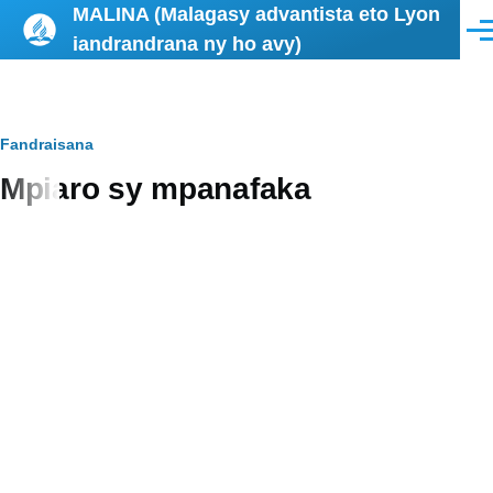
MALINA (Malagasy advantista eto Lyon
Skip to main content
Men
iandrandrana ny ho avy)
Breadcrumb
Fandraisana
Mpiaro sy mpanafaka