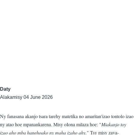
Daty
Alakamisy 04 June 2026
Ny fanasana akanjo tsara tarehy matetika no amaritan'izao tontolo izao
ny atao hoe mpanankarena. Misy oIona milaza hoe: "
Miakanjo toy
izao aho mba hanehoako ny maha izaho ahy.
" Tsy misy zava-