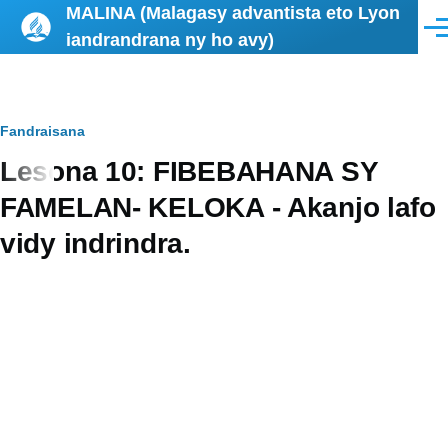
MALINA (Malagasy advantista eto Lyon
Skip to main content
Men
iandrandrana ny ho avy)
Breadcrumb
Fandraisana
Lesona 10: FIBEBAHANA SY
FAMELAN- KELOKA - Akanjo lafo
vidy indrindra.