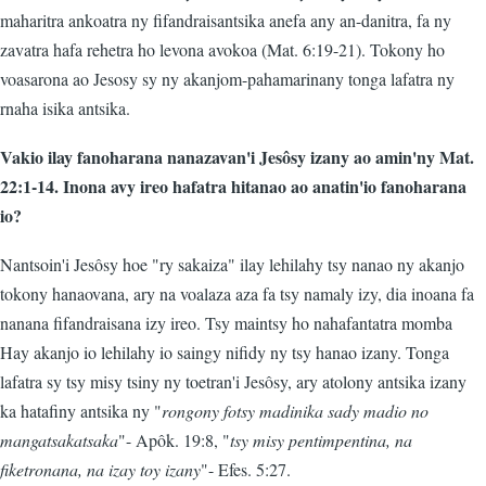
maharitra ankoatra ny fifandraisantsika anefa any an-danitra, fa ny
zavatra hafa rehetra ho levona avokoa (Mat. 6:19-21). Tokony ho
voasarona ao Jesosy sy ny akanjom-pahamarinany tonga lafatra ny
rnaha isika antsika.
Vakio ilay fanoharana nanazavan'i Jesôsy izany ao amin'ny Mat.
22:1-14. Inona avy ireo hafatra hitanao ao anatin'io fanoharana
io?
Nantsoin'i Jesôsy hoe "ry sakaiza" ilay lehilahy tsy nanao ny akanjo
tokony hanaovana, ary na voalaza aza fa tsy namaly izy, dia inoana fa
nanana fifandraisana izy ireo. Tsy maintsy ho nahafantatra momba
Hay akanjo io lehilahy io saingy nifidy ny tsy hanao izany. Tonga
lafatra sy tsy misy tsiny ny toetran'i Jesôsy, ary atolony antsika izany
ka hatafiny antsika ny "
rongony fotsy madinika sady madio no
mangatsakatsaka
"- Apôk. 19:8, "
tsy misy pentimpentina, na
fiketronana, na izay toy izany
"- Efes. 5:27.