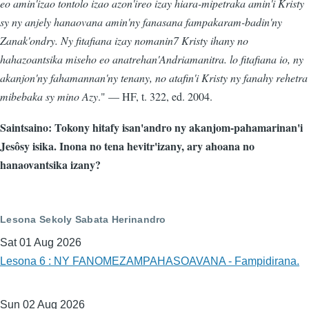
eo amin'izao tontolo izao azon'ireo izay hiara-mipetraka amin'i Kristy
sy ny anjely hanaovana amin'ny fanasana fampakaram-badin'ny
Zanak'ondry. Ny fitafiana izay nomanin7 Kristy ihany no
hahazoantsika miseho eo anatrehan'Andriamanitra. lo fitafiana io, ny
akanjon'ny fahamannan'ny tenany, no atafin'i Kristy ny fanahy rehetra
mibebaka sy mino Azy
." — HF, t. 322, ed. 2004.
Saintsaino: Tokony hitafy isan'andro ny akanjom-pahamarinan'i
Jesôsy isika. Inona no tena hevitr'izany, ary ahoana no
hanaovantsika izany?
Lesona Sekoly Sabata Herinandro
Sat 01 Aug 2026
Lesona 6 : NY FANOMEZAMPAHASOAVANA - Fampidirana.
Sun 02 Aug 2026