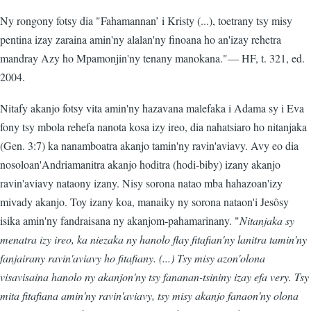
Ny rongony fotsy dia "Fahamannan’ i Kristy (...), toetrany tsy misy
pentina izay zaraina amin'ny alalan'ny finoana ho an'izay rehetra
mandray Azy ho Mpamonjin'ny tenany manokana."— HF, t. 321, ed.
2004.
Nitafy akanjo fotsy vita amin'ny hazavana malefaka i Adama sy i Eva
fony tsy mbola rehefa nanota kosa izy ireo, dia nahatsiaro ho nitanjaka
(Gen. 3:7) ka nanamboatra akanjo tamin'ny ravin'aviavy. Avy eo dia
nosoloan'Andriamanitra akanjo hoditra (hodi-biby) izany akanjo
ravin'aviavy nataony izany. Nisy sorona natao mba hahazoan'izy
mivady akanjo. Toy izany koa, manaiky ny sorona nataon'i Jesôsy
isika amin'ny fandraisana ny akanjom-pahamarinany. "
Nitanjaka sy
menatra izy ireo, ka niezaka ny hanolo flay fitafian'ny lanitra tamin'ny
fanjairany ravin'aviavy ho fitafiany. (...) Tsy misy azon'olona
visavisaina hanolo ny akanjon'ny tsy fananan-tsininy izay efa very. Tsy
mita fitafiana amin'ny ravin'aviavy, tsy misy akanjo fanaon'ny olona