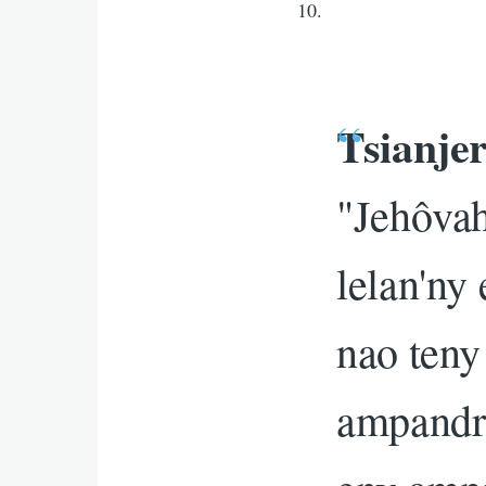
10.
Tsianje
"Jehôva
lelan'ny
nao teny
ampandre