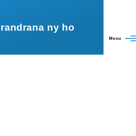
drandrana ny ho
Menu