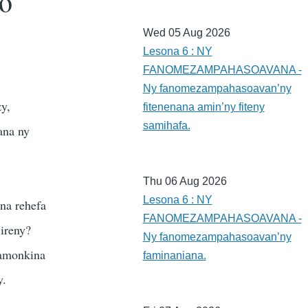
no
Wed 05 Aug 2026
Lesona 6 : NY
FANOMEZAMPAHASOAVANA -
Ny fanomezampahasoavan’ny
zy,
fitenenana amin’ny fiteny
samihafa.
ana ny
Thu 06 Aug 2026
Lesona 6 : NY
na rehefa
FANOMEZAMPAHASOAVANA -
ireny?
Ny fanomezampahasoavan’ny
namonkina
faminaniana.
y.