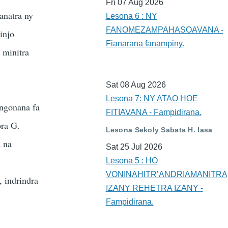
Fri 07 Aug 2026
anatra ny
Lesona 6 : NY
FANOMEZAMPAHASOAVANA -
injo
Fianarana fanampiny.
 minitra
Sat 08 Aug 2026
Lesona 7: NY ATAO HOE
angonana fa
FITIAVANA - Fampidirana.
ora G.
Lesona Sekoly Sabata H. lasa
a na
Sat 25 Jul 2026
Lesona 5 : HO
VONINAHITR’ANDRIAMANITRA
, indrindra
IZANY REHETRA IZANY -
Fampidirana.