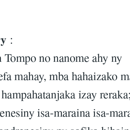
ry
:
h Tompo no nanome ahy ny
 efa mahay, mba hahaizako m
 hampahatanjaka izay reraka
nesiny isa-maraina isa-mara