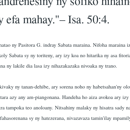
ndrenesiny ny sofiko hihai
y efa mahay."– Isa. 50:4.
atao ny Pasitora G. indray Sabata maraina. Nifoha maraina i
y Sabata sy ny toriteny, ary izy koa no hitarika ny asa fitori
na ny lakile dia lasa izy nihazakazaka nivoaka ny trano.
kivaky ny tanan-dehibe, ary sorena noho ny habetsahan'ny olo
atara azy any am-piangonana. Handeha ho aiza avokoa ary izy 
itra tampoka teo anoloany. Nitsahiny malaky ny hisatra sady 
fahasorenana sy ny hatezerana, nivazavaza tamin'ilay mpamil