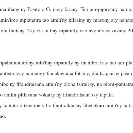
na ihany ny Pasitora G. nosy farany. Teo am-pijoroany nampi
 amin'ireo mpianatra tao amin'ny kilasiny ny masony ary nahats
 efa fantany. Tsy iza fa ilay mpamily vao avy nivazavazany 20
ampahafantatranyamin'ilay mpamily ny mambra iray tao am-pi
antista izay namangy fianakaviana fotsiny, dia tsapan'ny pasit
ibe ny fifandraisana amin'ny olona tsirairay, na olom-pantatr
ao amim-pitiavana vokatry ny fifandraisana tsy tapaka
 fantatrao izay mety ho fiantraikan'ny fihetsikao amin'ny hafa
nao.