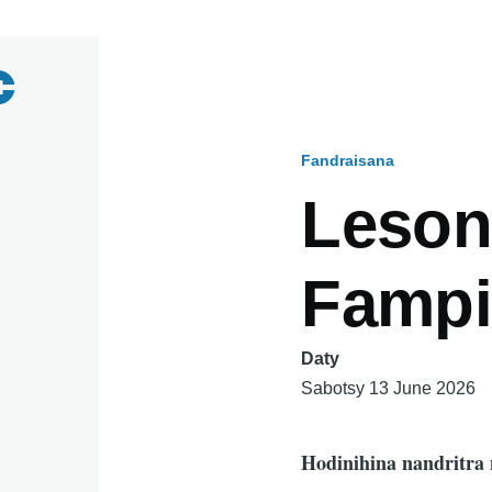
Fandraisana
Breadcru
Leson
Fampi
Daty
Sabotsy 13 June 2026
Hodinihina nandritra