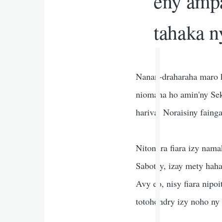
eny ampa
tahaka n
Nanan-draharaha maro h
niomana ho amin'ny Sekol
hariva. Noraisiny fainga
Nitondra fiara izy nama
Sabotsy, izay mety hah
Avy eo, nisy fiara nipo
totohondry izy noho ny 