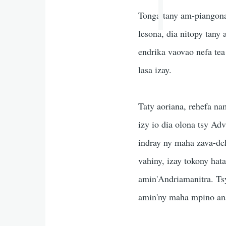
Tonga tany am-piangona
lesona, dia nitopy tany
endrika vaovao nefa tea
lasa izay.
Taty aoriana, rehefa n
izy io dia olona tsy Adv
indray ny maha zava-deh
vahiny, izay tokony hat
amin'Andriamanitra. Tsy
amin'ny maha mpino a