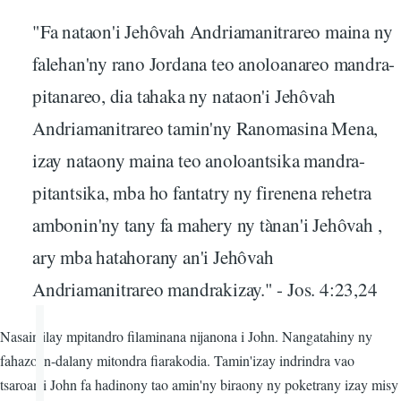
"Fa nataon'i Jehôvah Andriamanitrareo maina ny
falehan'ny rano Jordana teo anoloanareo mandra-
pitanareo, dia tahaka ny nataon'i Jehôvah
Andriamanitrareo tamin'ny Ranomasina Mena,
izay nataony maina teo anoloantsika mandra-
pitantsika, mba ho fantatry ny firenena rehetra
ambonin'ny tany fa mahery ny tànan'i Jehôvah ,
ary mba hatahorany an'i Jehôvah
Andriamanitrareo mandrakizay." - Jos. 4:23,24
Nasain'ilay mpitandro filaminana nijanona i John. Nangatahiny ny
fahazoan-dalany mitondra fiarakodia. Tamin'izay indrindra vao
tsaroan'i John fa hadinony tao amin'ny biraony ny poketrany izay misy