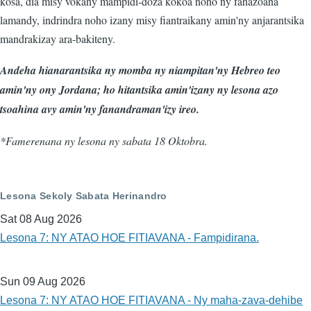
kosa, dia misy vokany mampidi-doza kokoa noho ny fahazoana
lamandy, indrindra noho izany misy fiantraikany amin'ny anjarantsika
mandrakizay ara-bakiteny.
Andeha hianarantsika ny momba ny niampitan'ny Hebreo teo
amin'ny ony Jordana; ho hitantsika amin'izany ny lesona azo
tsoahina avy amin'ny fanandraman'izy ireo.
*Famerenana ny lesona ny sabata 18 Oktobra.
Lesona Sekoly Sabata Herinandro
Sat 08 Aug 2026
Lesona 7: NY ATAO HOE FITIAVANA - Fampidirana.
Sun 09 Aug 2026
Lesona 7: NY ATAO HOE FITIAVANA - Ny maha-zava-dehibe