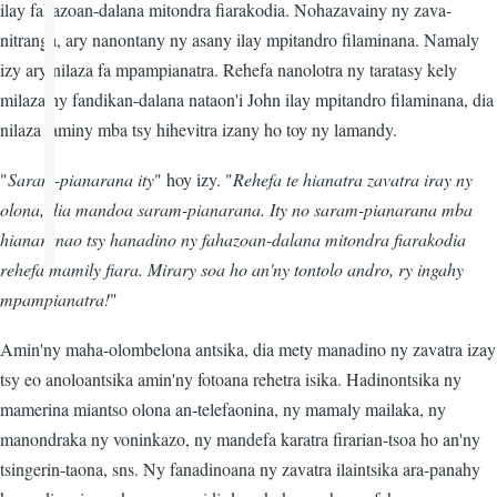
ilay fahazoan-dalana mitondra fiarakodia. Nohazavainy ny zava-
nitranga, ary nanontany ny asany ilay mpitandro filaminana. Namaly
izy ary nilaza fa mpampianatra. Rehefa nanolotra ny taratasy kely
milaza ny fandikan-dalana nataon'i John ilay mpitandro filaminana, dia
nilaza taminy mba tsy hihevitra izany ho toy ny lamandy.
"
Saram-pianarana ity
" hoy izy. "
Rehefa te hianatra zavatra iray ny
olona, dia mandoa saram-pianarana. Ity no saram-pianarana mba
hianaranao tsy hanadino ny fahazoan-dalana mitondra fiarakodia
rehefa mamily fiara. Mirary soa ho an'ny tontolo andro, ry ingahy
mpampianatra!
"
Amin'ny maha-olombelona antsika, dia mety manadino ny zavatra izay
tsy eo anoloantsika amin'ny fotoana rehetra isika. Hadinontsika ny
mamerina miantso olona an-telefaonina, ny mamaly mailaka, ny
manondraka ny voninkazo, ny mandefa karatra firarian-tsoa ho an'ny
tsingerin-taona, sns. Ny fanadinoana ny zavatra ilaintsika ara-panahy