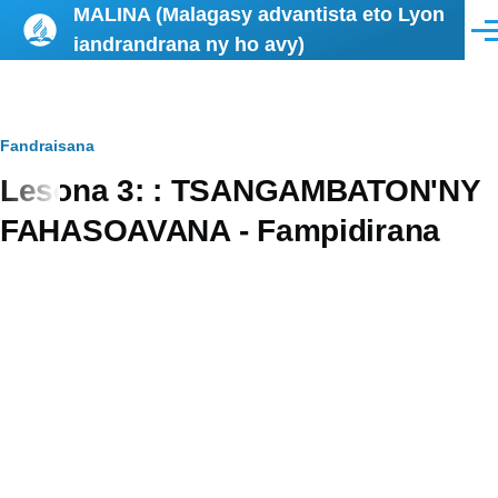
MALINA (Malagasy advantista eto Lyon
Skip to main content
Men
iandrandrana ny ho avy)
Breadcrumb
Fandraisana
Lesona 3: : TSANGAMBATON'NY
FAHASOAVANA - Fampidirana