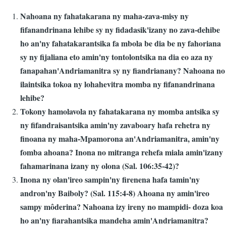
Nahoana ny fahatakarana ny maha-zava-misy ny
fifanandrinana lehibe sy ny fidadasik'izany no zava-dehibe
ho an'ny fahatakarantsika fa mbola be dia be ny fahoriana
sy ny fijaliana eto amin'ny tontolontsika na dia eo aza ny
fanapahan'Andriamanitra sy ny fiandrianany? Nahoana no
ilaintsika tokoa ny lohahevitra momba ny fifanandrinana
lehibe?
Tokony hamolavola ny fahatakarana ny momba antsika sy
ny fifandraisantsika amin'ny zavaboary hafa rehetra ny
finoana ny maha-Mpamorona an'Andriamanitra, amin'ny
fomba ahoana? Inona no mitranga rehefa miala amin'izany
fahamarinana izany ny olona (Sal. 106:35-42)?
Inona ny olan'ireo sampin'ny firenena hafa tamin'ny
andron'ny Baiboly? (Sal. 115:4-8) Ahoana ny amin'ireo
sampy môderina? Nahoana izy ireny no mampidi- doza koa
ho an'ny fiarahantsika mandeha amin'Andriamanitra?