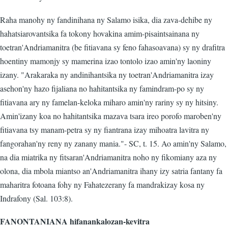
Raha manohy ny fandinihana ny Salamo isika, dia zava-dehibe ny
hahatsiarovantsika fa tokony hovakina amim-pisaintsainana ny
toetran'Andriamanitra (be fitiavana sy feno fahasoavana) sy ny drafitra
hoentiny mamonjy sy mamerina izao tontolo izao amin'ny laoniny
izany. "Arakaraka ny andinihantsika ny toetran'Andriamanitra izay
asehon'ny hazo fijaliana no hahitantsika ny famindram-po sy ny
fitiavana ary ny famelan-keloka miharo amin'ny rariny sy ny hitsiny.
Amin'izany koa no hahitantsika mazava tsara ireo porofo maroben'ny
fitiavana tsy manam-petra sy ny fiantrana izay mihoatra lavitra ny
fangorahan'ny reny ny zanany mania."- SC, t. 15. Ao amin'ny Salamo,
na dia miatrika ny fitsaran'Andriamanitra noho ny fikomiany aza ny
olona, dia mbola miantso an'Andriamanitra ihany izy satria fantany fa
maharitra fotoana fohy ny Fahatezerany fa mandrakizay kosa ny
Indrafony (Sal. 103:8).
FANONTANIANA hifanankalozan-kevitra