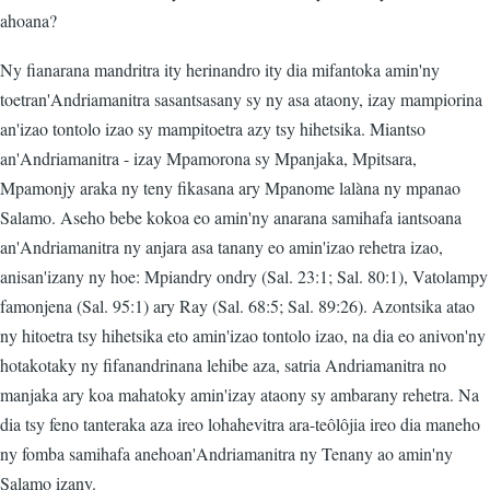
ahoana?
Ny fianarana mandritra ity herinandro ity dia mifantoka amin'ny
toetran'Andriamanitra sasantsasany sy ny asa ataony, izay mampiorina
an'izao tontolo izao sy mampitoetra azy tsy hihetsika. Miantso
an'Andriamanitra - izay Mpamorona sy Mpanjaka, Mpitsara,
Mpamonjy araka ny teny fikasana ary Mpanome lalàna ny mpanao
Salamo. Aseho bebe kokoa eo amin'ny anarana samihafa iantsoana
an'Andriamanitra ny anjara asa tanany eo amin'izao rehetra izao,
anisan'izany ny hoe: Mpiandry ondry (Sal. 23:1; Sal. 80:1), Vatolampy
famonjena (Sal. 95:1) ary Ray (Sal. 68:5; Sal. 89:26). Azontsika atao
ny hitoetra tsy hihetsika eto amin'izao tontolo izao, na dia eo anivon'ny
hotakotaky ny fifanandrinana lehibe aza, satria Andriamanitra no
manjaka ary koa mahatoky amin'izay ataony sy ambarany rehetra. Na
dia tsy feno tanteraka aza ireo lohahevitra ara-teôlôjia ireo dia maneho
ny fomba samihafa anehoan'Andriamanitra ny Tenany ao amin'ny
Salamo izany.