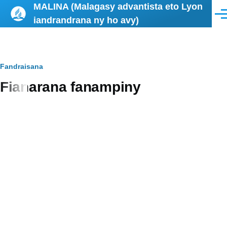
MALINA (Malagasy advantista eto Lyon
Skip to main content
Men
iandrandrana ny ho avy)
Breadcrumb
Fandraisana
Fianarana fanampiny