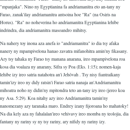
"mpanjaka". Nino ny Egyptianina fa andriamanitra eto an-tany ny
Farao, zanak'ilay andriamanitra antsoina hoe "Ra" (na Osiris na
Horus). "Ra" no noheverina ho andriamanitra Egyptianina lehibe
indrindra, dia andriamanitra masoandro mihitsy.
Na nahery toy inona aza anefa io "andriamanitra" io dia tsy afaka
nanery ny mpampivelona hanao zavatra mifanohitra amin'ny fikasany.
Ary tsy tahaka ny Farao tsy manana anarana, ireo mpampivelona roa
kosa dia voalaza ny anarany, Sifra sy Poa (Eks. 1:15); nomen-kaja
lehibe izy ireo satria natahotra an'i Jehôvah . Tsy nisy fiantraikany
tamin'izy ireo ny didy ratsin'i Farao satria nanaja an'Andriamanitra
mihoatra noho ny didin'ny mpitondra teto an-tany izy ireo (jereo koa
ny Asa. 5:29). Koa nitahy azy ireo Andriamanitra tamin'ny
nanomezany azy taranaka maro. Endrey izany fijoroana ho mahatoky!
Na dia kely aza ny fahalalan'ireo vehivavy ireo momba ny teolojia, dia
fantany ny rariny sy ny tsy rariny, ary nifidy ny rariny izy.