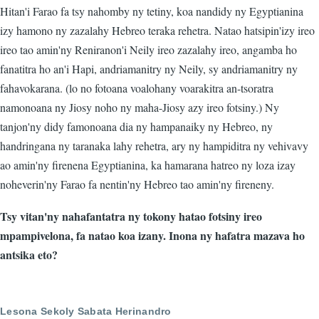
Hitan'i Farao fa tsy nahomby ny tetiny, koa nandidy ny Egyptianina
izy hamono ny zazalahy Hebreo teraka rehetra. Natao hatsipin'izy ireo
ireo tao amin'ny Reniranon'i Neily ireo zazalahy ireo, angamba ho
fanatitra ho an'i Hapi, andriamanitry ny Neily, sy andriamanitry ny
fahavokarana. (lo no fotoana voalohany voarakitra an-tsoratra
namonoana ny Jiosy noho ny maha-Jiosy azy ireo fotsiny.) Ny
tanjon'ny didy famonoana dia ny hampanaiky ny Hebreo, ny
handringana ny taranaka lahy rehetra, ary ny hampiditra ny vehivavy
ao amin'ny firenena Egyptianina, ka hamarana hatreo ny loza izay
noheverin'ny Farao fa nentin'ny Hebreo tao amin'ny fireneny.
Tsy vitan'ny nahafantatra ny tokony hatao fotsiny ireo
mpampivelona, fa natao koa izany. Inona ny hafatra mazava ho
antsika eto?
Lesona Sekoly Sabata Herinandro