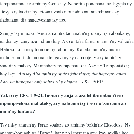
fampianarana ao amin'ny Genesisy. Nanorim-ponenana tao Egypta ny
Jiosy, ary taorian'ny fotoana voafaritra nahitana fanambinana sy
fiadanana, dia nandevozina izy ireo.
Saingy tsy nilaozan’Andriamanitra tao anatin'ny olany ny vahoakany,
na dia toy izany aza indraindray. Azo antoka fa maro tamin'ny vahoaka
Hebreo no namoy fo noho ny fahoriany. Kanefa tamin'ny andro
mahory indrindra no nahatongavany sy namonjeny azy tamin'ny
sandriny mahery. Mampahery ny mpanara-dia Azy ny Tompontsika;
hoy Izy: "
Antsoy Aho amin'ny andro fahoriana; dia hamonjy anao
Aho, ka hanome voninahitra Ahy hianao.
" - Sal. 50:15.
Vakio ny Eks. 1:9-21. Inona ny anjara asa lehibe nataon'ireo
mpampivelona mahatoky, ary nahoana izy ireo no tsaroana ao
amin'ny tantara?
Tsy misy anaran'ny Farao voalaza ao amin'ny bokin'ny Eksodosy. Ny
anaram-boninahitra "Farao" ihany no iantsoana azy, izay midika hoe