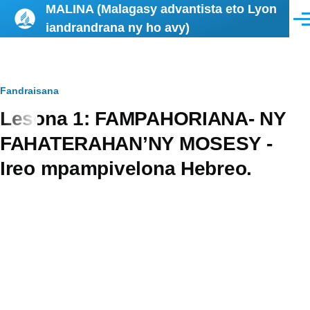
MALINA (Malagasy advantista eto Lyon
Skip to main content
Men
iandrandrana ny ho avy)
Breadcrumb
Fandraisana
Lesona 1: FAMPAHORIANA- NY
FAHATERAHAN’NY MOSESY -
Ireo mpampivelona Hebreo.