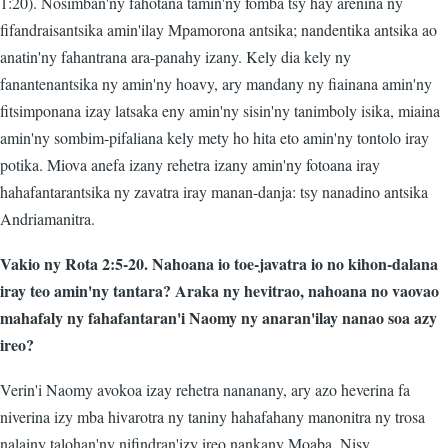
1:20). Nosimban'ny fahotana tamin'ny fomba tsy hay arenina ny
fifandraisantsika amin'ilay Mpamorona antsika; nandentika antsika ao
anatin'ny fahantrana ara-panahy izany. Kely dia kely ny
fanantenantsika ny amin'ny hoavy, ary mandany ny fiainana amin'ny
fitsimponana izay latsaka eny amin'ny sisin'ny tanimboly isika, miaina
amin'ny sombim-pifaliana kely mety ho hita eto amin'ny tontolo iray
potika. Miova anefa izany rehetra izany amin'ny fotoana iray
hahafantarantsika ny zavatra iray manan-danja: tsy nanadino antsika
Andriamanitra.
Vakio ny Rota 2:5-20. Nahoana io toe-javatra io no kihon-dalana
iray teo amin'ny tantara? Araka ny hevitrao, nahoana no vaovao
mahafaly ny fahafantaran'i Naomy ny anaran'ilay nanao soa azy
ireo?
Verin'i Naomy avokoa izay rehetra nananany, ary azo heverina fa
niverina izy mba hivarotra ny taniny hahafahany manonitra ny trosa
nalainy talohan'ny nifindran'izy ireo nankany Moaba. Nisy