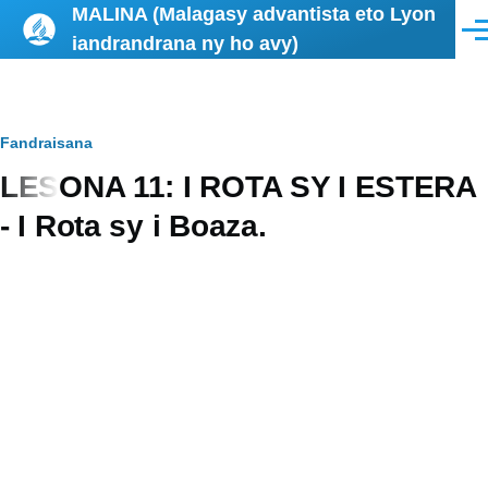
MALINA (Malagasy advantista eto Lyon
Skip to main content
Men
iandrandrana ny ho avy)
Breadcrumb
Fandraisana
LESONA 11: I ROTA SY I ESTERA
- I Rota sy i Boaza.