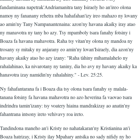
fandaminana napetrak'Andriamanitra tany Isiraely ho an'ireo olona
namoy ny fananany rehetra mba hahafahan'izy ireo mahazo ny lovany
ao amin'ny Tany Nampanantenaina: azon'ny havana akaiky iray atao
ny manavotra ny tany ho azy. Tsy mpamboly tsara fanahy fotsiny i
Boaza fa havana mahavotra. Raha tsy vitan'ny olona ny mandoa ny
trosany sy mitaky ny anjarany eo amin'ny lovan'Isiraely, dia azon'ny
havany akaiky atao ho azy izany: "Raha tàhiny mihamalahelo ny
rahalahinao, ka nivarotany ny taniny, dia ho avy ny havany akaiky ka
hanavotra izay namidin'ny rahalahiny." - Lev. 25:25.
Ny fahafantarana fa i Boaza dia tsy olona tsara fanahy sy malala-
tanana fotsiny fa havana mahavotra no azo heverina fa vaovao tsara
indrindra tamin'izany: tsy voatery hiaina mandrakizay ao anatin'ny
fahantrana intsony ireto vehivavy roa ireto.
Tandindona maneho an'i Kristy no nahatakaran'ny Kristianina an'i
Boaza hatrizay, i Kristy ilay Mpahary antsika no sady nifidy ny ho