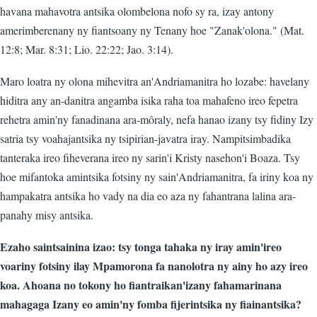
havana mahavotra antsika olombelona nofo sy ra, izay antony
amerimberenany ny fiantsoany ny Tenany hoe "Zanak'olona." (Mat.
12:8; Mar. 8:31; Lio. 22:22; Jao. 3:14).
Maro loatra ny olona mihevitra an'Andriamanitra ho lozabe: havelany
hiditra any an-danitra angamba isika raha toa mahafeno ireo fepetra
rehetra amin'ny fanadinana ara-môraly, nefa hanao izany tsy fidiny Izy
satria tsy voahajantsika ny tsipirian-javatra iray. Nampitsimbadika
tanteraka ireo fiheverana ireo ny sarin'i Kristy nasehon'i Boaza. Tsy
hoe mifantoka amintsika fotsiny ny sain'Andriamanitra, fa iriny koa ny
hampakatra antsika ho vady na dia eo aza ny fahantrana lalina ara-
panahy misy antsika.
Ezaho saintsainina izao: tsy tonga tahaka ny iray amin'ireo
voariny fotsiny ilay Mpamorona fa nanolotra ny ainy ho azy ireo
koa. Ahoana no tokony ho fiantraikan'izany fahamarinana
mahagaga Izany eo amin'ny fomba fijerintsika ny fiainantsika?