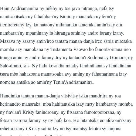
Hain Andriamanitra ny nifehy ny toe-java-nitranga, nefa tsy
nanitsakitsaka ny fahafahan'ny tsirairay manaraka ny feon'ny
fieritreretany Izy, ka nataony mifanaraka tanteraka amin'izay efa
nambaran'ny mpaminany fa hitranga amin'ny andro farany izany.
Mazava ny sasany amin'ireo tantara manan-danja ireo satria miresaka
momba azy manokana ny Testamenta Vaovao ho fanoritsoritana ireo
tranga amin'ny andro farany, toy ny tantaran'i Sodoma sy Gomora, ny
Safo-drano, sns. Ny hafa kosa dia mitaky fandinihana sy fandalinana
tsara mba hahazoana manatsoaka avy aminy ny fahamarinana izay
nomena antsika ao amin'ny Tenin'Andriamanitra.
Handinika tantara manan-danja vitsivitsy isika mandritra ny roa
herinandro manaraka, mba hahitantsika izay mety hambarany momba
ny fiavian'i Kristy fanindroany, ny fitsarana famotopotorana, ny
fotoan-tsarotra farany, sy ny hafa koa. Ho hitantsika eo afovoan'izany
rehetra izany i Kristy satria Izy no tsy maintsy fototra sy tanjona