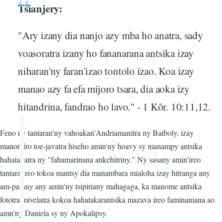
Tsianjery:
"Ary izany dia nanjo azy mba ho anatra, sady
voasoratra izany ho fananarana antsika izay
niharan'ny faran'izao tontolo izao. Koa izay
manao azy fa efa mijoro tsara, dia aoka izy
hitandrina, fandrao ho lavo." - 1 Kôr. 10:11,12.
Feno ny tantaran'ny vahoakan'Andriamanitra ny Baiboly, izay
manondro toe-javatra hiseho amin'ny hoavy sy manampy antsika
hahatakatra ny "fahamarinana ankehitriny." Ny sasany amin'ireo
tantara ireo tokoa mantsy dia manambara mialoha izay hitranga any
am-parany any amin'ny tsipiriany mahagaga, ka manome antsika
fototra mivelatra kokoa hahatakarantsika mazava ireo faminaniana ao
amn'ny Daniela sy ny Apokalipsy.