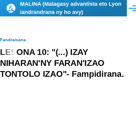
MALINA (Malagasy advantista eto Lyon
Skip to main content
Men
iandrandrana ny ho avy)
Breadcrumb
Fandraisana
LESONA 10: "(...) IZAY
NIHARAN'NY FARAN'IZAO
TONTOLO IZAO"- Fampidirana.