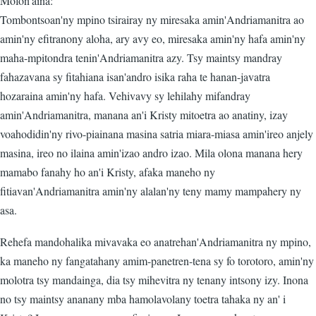
Mofon'aina:
Tombontsoan'ny mpino tsirairay ny miresaka amin'Andriamanitra ao
amin'ny efitranony aloha, ary avy eo, miresaka amin'ny hafa amin'ny
maha-mpitondra tenin'Andriamanitra azy. Tsy maintsy mandray
fahazavana sy fitahiana isan'andro isika raha te hanan-javatra
hozaraina amin'ny hafa. Vehivavy sy lehilahy mifandray
amin'Andriamanitra, manana an'i Kristy mitoetra ao anatiny, izay
voahodidin'ny rivo-piainana masina satria miara-miasa amin'ireo anjely
masina, ireo no ilaina amin'izao andro izao. Mila olona manana hery
mamabo fanahy ho an'i Kristy, afaka maneho ny
fitiavan'Andriamanitra amin'ny alalan'ny teny mamy mampahery ny
asa.
Rehefa mandohalika mivavaka eo anatrehan'Andriamanitra ny mpino,
ka maneho ny fangatahany amim-panetren-tena sy fo torotoro, amin'ny
molotra tsy mandainga, dia tsy mihevitra ny tenany intsony izy. Inona
no tsy maintsy ananany mba hamolavolany toetra tahaka ny an' i