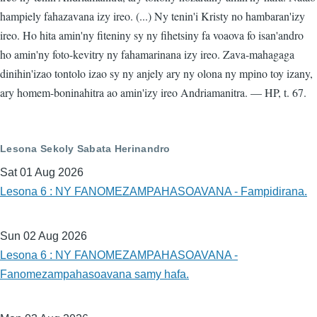
hampiely fahazavana izy ireo. (...) Ny tenin'i Kristy no hambaran'izy
ireo. Ho hita amin'ny fiteniny sy ny fihetsiny fa voaova fo isan'andro
ho amin'ny foto-kevitry ny fahamarinana izy ireo. Zava-mahagaga
dinihin'izao tontolo izao sy ny anjely ary ny olona ny mpino toy izany,
ary homem-boninahitra ao amin'izy ireo Andriamanitra. — HP, t. 67.
Lesona Sekoly Sabata Herinandro
Sat 01 Aug 2026
Lesona 6 : NY FANOMEZAMPAHASOAVANA - Fampidirana.
Sun 02 Aug 2026
Lesona 6 : NY FANOMEZAMPAHASOAVANA -
Fanomezampahasoavana samy hafa.