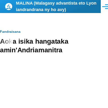
MALINA (Malagasy advantista eto Lyon
Skip to main content
Men
iandrandrana ny ho avy)
Breadcrumb
Fandraisana
Aoka isika hangataka
amin'Andriamanitra