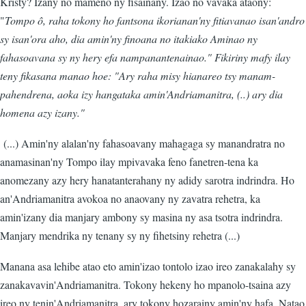
Kristy? Izany no mameno ny fisainany. Izao no vavaka ataony:
"
Tompo ô, raha tokony ho fantsona ikorianan'ny fitiavanao isan'andro
sy isan'ora aho, dia amin'ny finoana no itakiako Aminao ny
fahasoavana sy ny hery efa nampanantenainao." Fikiriny mafy ilay
teny fikasana manao hoe: "Ary raha misy hianareo tsy manam-
pahendrena, aoka izy hangataka amin'Andriamanitra, (..) ary dia
homena azy izany."
(...) Amin'ny alalan'ny fahasoavany mahagaga sy manandratra no
anamasinan'ny Tompo ilay mpivavaka feno fanetren-tena ka
anomezany azy hery hanatanterahany ny adidy sarotra indrindra. Ho
an'Andriamanitra avokoa no anaovany ny zavatra rehetra, ka
amin'izany dia manjary ambony sy masina ny asa tsotra indrindra.
Manjary mendrika ny tenany sy ny fihetsiny rehetra (...)
Manana asa lehibe atao eto amin'izao tontolo izao ireo zanakalahy sy
zanakavavin'Andriamanitra. Tokony hekeny ho mpanolo-tsaina azy
ireo ny tenin'Andriamanitra, ary tokony hozarainy amin'ny hafa. Natao